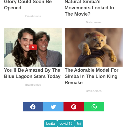
berita
covid 19
tni