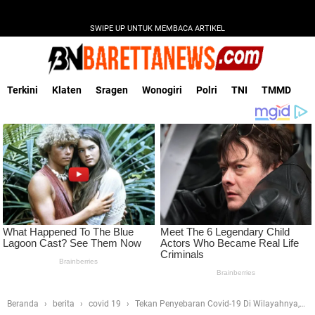
SWIPE UP UNTUK MEMBACA ARTIKEL
Terkini
Klaten
Sragen
Wonogiri
Polri
TNI
TMMD
Beranda
berita
covid 19
Tekan Penyebaran Covid-19 Di Wilayahnya,