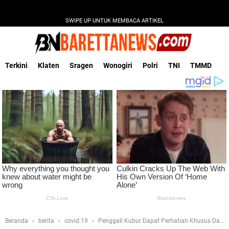
SWIPE UP UNTUK MEMBACA ARTIKEL
Terkini
Klaten
Sragen
Wonogiri
Polri
TNI
TMMD
Beranda
berita
covid 19
Penggali Kubur Dapat Perhatian Khusus Dari