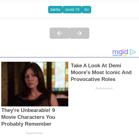
berita
covid 19
tni