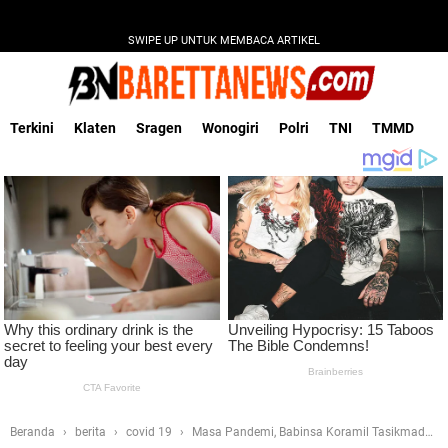
SWIPE UP UNTUK MEMBACA ARTIKEL
Terkini
Klaten
Sragen
Wonogiri
Polri
TNI
TMMD
Beranda
berita
covid 19
Masa Pandemi, Babinsa Koramil Tasikmadu