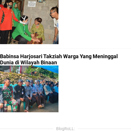
Babinsa Harjosari Takziah Warga Yang Meninggal
Dunia di Wilayah Binaan
BlogRoLL: