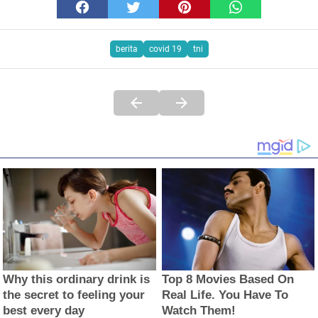
berita
covid 19
tni