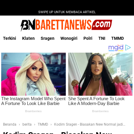
SWIPE UP UNTUK MEMBACA ARTIKEL
Terkini
Klaten
Sragen
Wonogiri
Polri
TNI
TMMD
Beranda
berita
TMMD
Kodim Sragen - Biasakan New Normal jadi
Peran Penting Keluarga