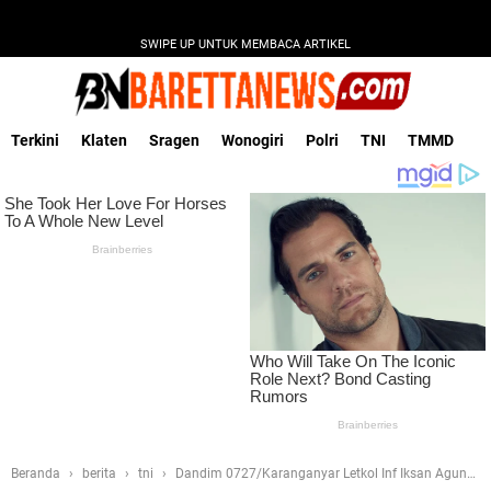
SWIPE UP UNTUK MEMBACA ARTIKEL
Terkini
Klaten
Sragen
Wonogiri
Polri
TNI
TMMD
Beranda
berita
tni
Dandim 0727/Karanganyar Letkol Inf Iksan Agung