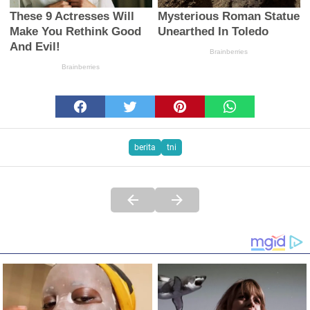
berita
tni