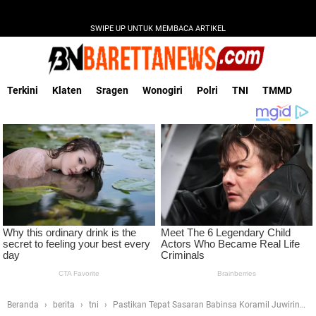
SWIPE UP UNTUK MEMBACA ARTIKEL
Terkini
Klaten
Sragen
Wonogiri
Polri
TNI
TMMD
Beranda
berita
tni
Pastikan Tepat Sasaran Babinsa Koramil Juwiring